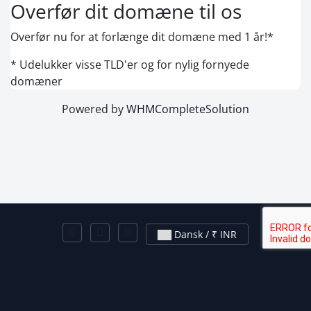
Overfør dit domæne til os
Overfør nu for at forlænge dit domæne med 1 år!*
* Udelukker visse TLD'er og for nylig fornyede
domæner
Powered by
WHMCompleteSolution
Dansk / ₹ INR
Kontakt os
betingelserne
Ophavsret © 2026 Uphost. Alle rettigheder forbeholdes.