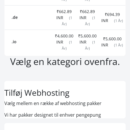
₹662.89
₹662.89
₹694.39
.de
INR
INR
(1
(1
INR
(1 År)
År)
År)
₹4,600.00
₹5,600.00
₹5,600.00
.io
INR
INR
(1
(1
INR
(1 År)
År)
År)
Vælg en kategori ovenfra.
Tilføj Webhosting
Vælg mellem en række af webhosting pakker
Vi har pakker designet til enhver pengepung