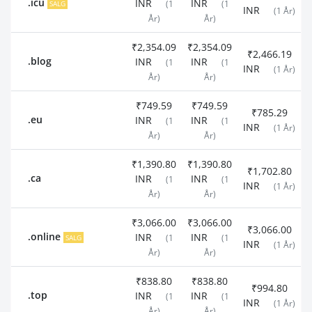
.icu
INR
INR
SALG
(1
(1
INR
(1 År)
År)
År)
₹2,354.09
₹2,354.09
₹2,466.19
.blog
INR
INR
(1
(1
INR
(1 År)
År)
År)
₹749.59
₹749.59
₹785.29
.eu
INR
INR
(1
(1
INR
(1 År)
År)
År)
₹1,390.80
₹1,390.80
₹1,702.80
.ca
INR
INR
(1
(1
INR
(1 År)
År)
År)
₹3,066.00
₹3,066.00
₹3,066.00
.online
INR
INR
SALG
(1
(1
INR
(1 År)
År)
År)
₹838.80
₹838.80
₹994.80
.top
INR
INR
(1
(1
INR
(1 År)
År)
År)