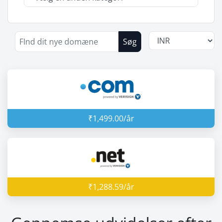
Søg
₹1,499.00/år
₹1,288.59/år