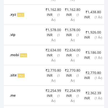
₹1,162.80
₹1,162.80
₹1,438.80
.xyz
INR
INR
SALG
(1
(1
INR
(1 År)
År)
År)
₹1,578.00
₹1,578.00
₹1,926.00
.vip
INR
INR
(1
(1
INR
(1 År)
År)
År)
₹2,634.00
₹2,634.00
₹3,186.00
.mobi
INR
INR
SALG
(1
(1
INR
(1 År)
År)
År)
₹2,770.80
₹2,770.80
₹2,770.80
.site
INR
INR
SALG
(1
(1
INR
(1 År)
År)
År)
₹2,254.99
₹2,254.99
₹2,362.39
.me
INR
INR
(1
(1
INR
(1 År)
År)
År)