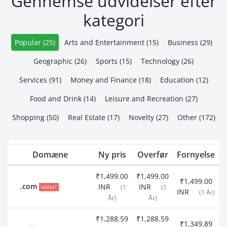
Gennemse udvidelser efter
kategori
Popular (25)
Arts and Entertainment (15)
Business (29)
Geographic (26)
Sports (15)
Technology (26)
Services (91)
Money and Finance (18)
Education (12)
Food and Drink (14)
Leisure and Recreation (27)
Shopping (50)
Real Estate (17)
Novelty (27)
Other (172)
Domæne
Ny pris
Overfør
Fornyelse
₹1,499.00
₹1,499.00
₹1,499.00
.com
INR
INR
VARMT
(1
(1
INR
(1 År)
År)
År)
₹1,288.59
₹1,288.59
₹1,349.89